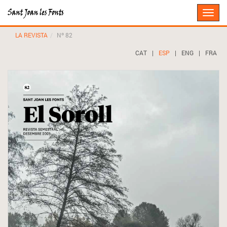
Toggle
naviga
LA REVISTA
Nº 82
CAT
|
ESP
|
ENG
|
FRA