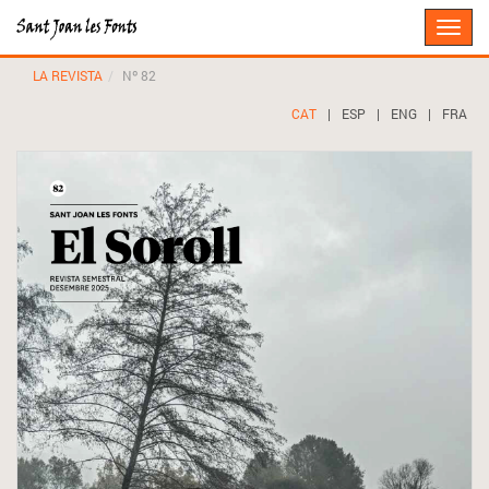
Toggle
naviga
LA REVISTA
Nº 82
CAT
|
ESP
|
ENG
|
FRA