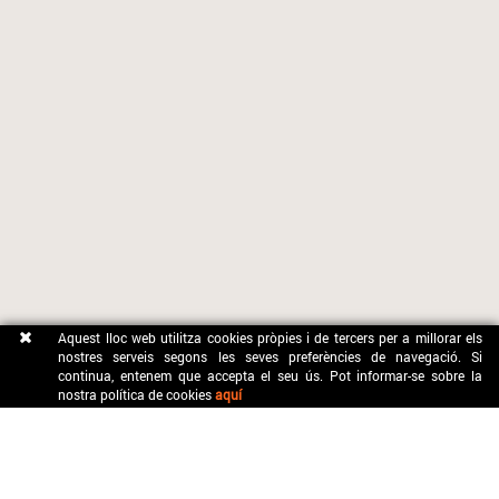
Aquest lloc web utilitza cookies pròpies i de tercers per a millorar els
nostres serveis segons les seves preferències de navegació. Si
continua, entenem que accepta el seu ús. Pot informar-se sobre la
nostra política de cookies
aquí
CONTACTE
OFICINA MUNICIPAL DE TURISME