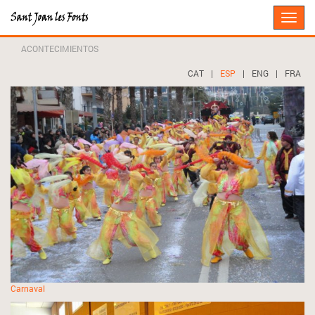
Toggle
naviga
ACONTECIMIENTOS
CAT
|
ESP
|
ENG
|
FRA
Carnaval