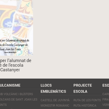
 per l'alumnat de
è de l'escola
Castanyer
ULCANISME
LLOCS
PROJECTE
ES
EMBLEMÀTICS
ESCOLA
UB VOLCÀNIC I BLÍSTERS
CAR
OLCANS DE SANT JOAN LES
FIRA
CASTELL DE JUVINYÀ
RUTA DE LES FONTS
ONTS
VER
MONESTIR ROMÀNIC
RUTA HISTÒRICA