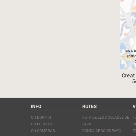
Creat
5
INFO
RUTES
V
ON DORMIR
RUTA DE LES 3 COLADES DE
T
ON MENJAR
LAVA
V
ON COMPRAR
RONDA CROQUIS PARC
F