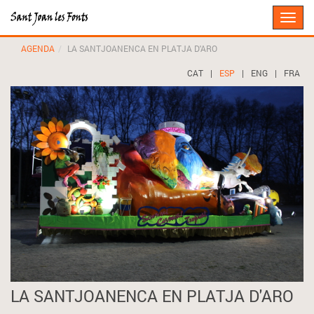
Toggle
naviga
AGENDA
LA SANTJOANENCA EN PLATJA D'ARO
CAT
|
ESP
|
ENG
|
FRA
LA SANTJOANENCA EN PLATJA D'ARO