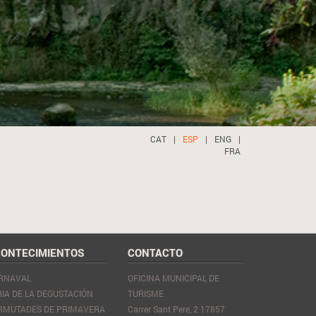
CAT
|
ESP
|
ENG
|
FRA
ONTECIMIENTOS
CONTACTO
RNAVAL
OFICINA MUNICIPAL DE
RIA DE LA DEGUSTACIÓN
TURISME
RMUTADES DE PRIMAVERA
Carrer Sant Pere, 2 17857