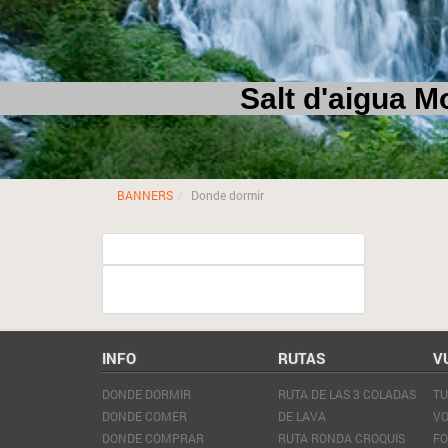
Salt d'aigua Molí 
BANNERS
Donde dormir
INFO
RUTAS
V
DONDE DORMIR
RUTA DE LAS 3 COLADAS
TU
DONDE COMER
DE LAVA
VO
DONDE COMPRAR
RUTA RONDA CROQUIS
F