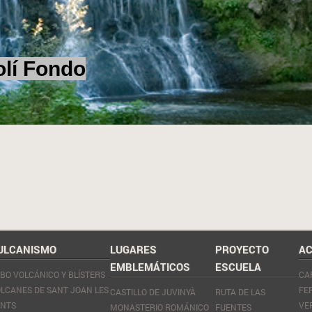
Fondo
ULCANISMO
LUGARES
PROYECTO
AC
EMBLEMÁTICOS
ESCUELA
BO VOLCÁNICO Y BLÍSTERS
CA
LCANES DE SANT JOAN LES
FE
CASTILLO DE JUVINYÀ
RUTA DE LAS
ONTS
VE
MONASTERIO ROMÁNICO
FUENTES