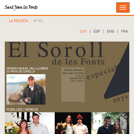
Toggle
naviga
LA REVISTA
Nº 62
CAT
|
ESP
|
ENG
|
FRA