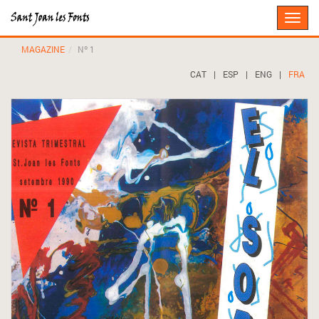
Toggle
naviga
MAGAZINE
Nº 1
CAT
|
ESP
|
ENG
|
FRA