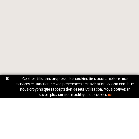
Ce site utilise
ses propres
et
les cookies tiers
pour améliorer nos
services
en fonction de vos
préférences de navigation
.
Si cela continue
,
nous croyons
que l'acceptation de
leur utilisation
.
Vous pouvez
en
savoir plus sur
notre politique
de cookies
ici
OFICINA MUNICIPAL DE TURISME
Carrer Sant Pere, 2 17857 Sant Joan les Fonts (Girona)
TEL:
972 290 507
FAX:
972 291 289
turisme@santjoanlesfonts.cat