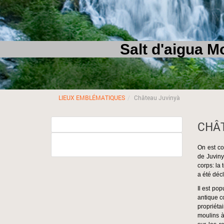
Salt d'aigua Molí 
LIEUX EMBLÉMATIQUES
Château Juvinyà
CHÂT
On est co
de Juviny
corps: la 
a été décl
Il est po
antique c
propriéta
moulins à 