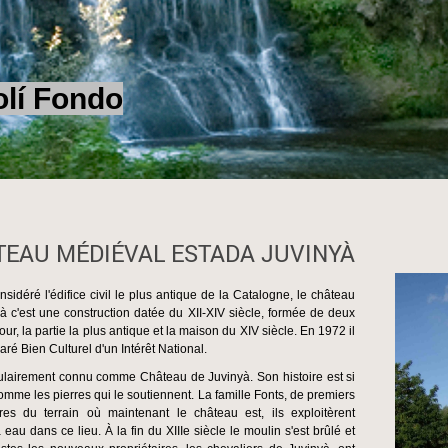
Fondo
EAU MÉDIÉVAL ESTADA JUVINYÀ
nsidéré l'édifice civil le plus antique de la Catalogne, le château
à c'est une construction datée du XII-XIV siècle, formée de deux
tour, la partie la plus antique et la maison du XIV siècle. En 1972 il
aré Bien Culturel d'un Intérêt National.
pulairement connu comme Château de Juvinyà. Son histoire est si
omme les pierres qui le soutiennent. La famille Fonts, de premiers
ires du terrain où maintenant le château est, ils exploitèrent
eau dans ce lieu. À la fin du XIIIe siècle le moulin s'est brûlé et