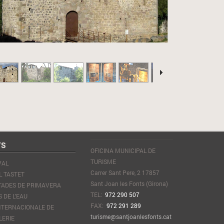
TS
OFICINA MUNICIPAL DE
TURISME
VAL
Carrer Sant Pere, 2 17857
L TASTET
Sant Joan les Fonts (Girona)
ADES DE PRIMAVERA
TEL:
972 290 507
 DE L'EAU
FAX:
972 291 289
INTERNACIONALE DE
turisme@santjoanlesfonts.cat
LERIE