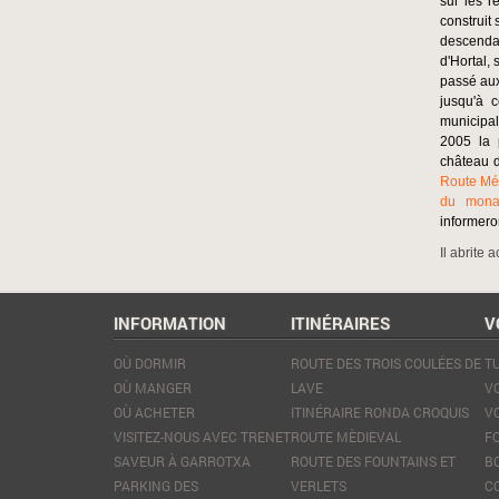
sur les r
construit
descendan
d'Hortal,
passé aux
jusqu'à 
municipal
2005 la 
château d
Route Mé
du monas
informero
Il abrite 
INFORMATION
ITINÉRAIRES
V
OÙ DORMIR
ROUTE DES TROIS COULÉES DE
TU
OÙ MANGER
LAVE
V
OÙ ACHETER
ITINÉRAIRE RONDA CROQUIS
V
VISITEZ-NOUS AVEC TRENET
ROUTE MÈDIEVAL
F
SAVEUR À GARROTXA
ROUTE DES FOUNTAINS ET
B
PARKING DES
VERLETS
C