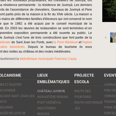
estes les nouveaux propriétaires, les chevaliers de Juvinyà, ont
 sa résidence permanente : la résidence de Juvinyà. Les derniers
ts de l'ascendance de chevaliers, Gueraua de Juvinyà et Pere
 sont partis près de la maison à la fin du XIVe siècle. La maison a
 mains de différentes familles d'éleveurs qui ont conservé le nom
ce que le 1982 a été acquis par le conseil municipal de la
ité. En 2003 les œuvres de restauration se sont terminées et en
première exposition permanente a été ouverte au public. Le
e Juvinyà c'est l'une de trois constructions que font partie de la
diévale
de Sant Joan les Fonts, avec
le Pont Médiéval
et
l'église
tère bénédictin
. Depuis le bureau de tourisme ils vous
nt des visites au château et des routes médiévales.
actuellement la
bibliothèque municipale Francesc Caula
OLCANISME
LIEUX
PROJECTE
EVEN
EMBLÉMATIQUES
ESCOLA
BE ET BLISTER
CARNA
OLCANIQUE
FIRA DE
CHÂTEAU JUVINYÀ
ROUTE DES
OLCANS SANT JOAN LES
VERMUT
MONASTÈRE ROMAN
FOUNTAINS
ONTS
FEMMES
PONT MÉDIÉVAL
ROUTE HISTORIQUE
OSCARRÓ
FOIRE 
MOLÍ FONDO
JEU
OULÉE DE LAVE DE
SORCEL
BEGUDÀ