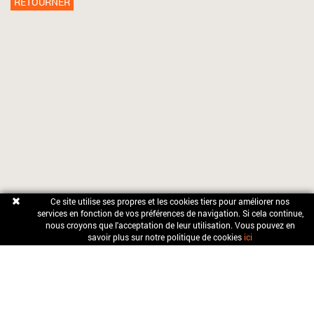
RETOURNER
Ce site utilise
ses propres
et
les cookies tiers
pour améliorer nos
services
en fonction de vos
préférences de navigation
.
Si cela continue
,
nous croyons
que l'acceptation de
leur utilisation
.
Vous pouvez
en
savoir plus sur
notre politique
de cookies
ici
OFICINA MUNICIPAL DE TURISME
Carrer Sant Pere, 2 17857 Sant Joan les Fonts (Girona)
TEL:
972 290 507