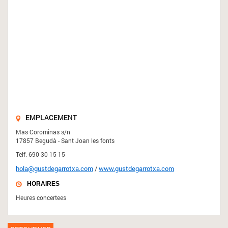
EMPLACEMENT
Mas Corominas s/n
17857 Begudà - Sant Joan les fonts
Telf. 690 30 15 15
hola@gustdegarrotxa.com
/
www.gustdegarrotxa.com
HORAIRES
Heures concertees